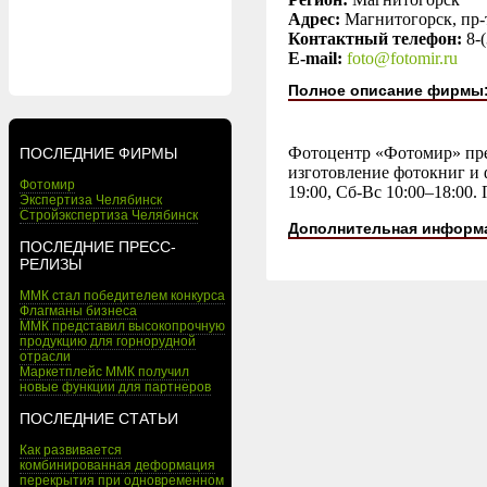
Адрес:
Магнитогорск, пр-т
Контактный телефон:
8-
E-mail:
foto@fotomir.ru
Полное описание фирмы
Фотоцентр «Фотомир» пре
ПОСЛЕДНИЕ ФИРМЫ
изготовление фотокниг и 
Фотомир
19:00, Сб-Вс 10:00–18:00.
Экспертиза Челябинск
Стройэкспертиза Челябинск
Дополнительная информ
ПОСЛЕДНИЕ ПРЕСС-
РЕЛИЗЫ
ММК стал победителем конкурса
Флагманы бизнеса
ММК представил высокопрочную
продукцию для горнорудной
отрасли
Маркетплейс ММК получил
новые функции для партнеров
ПОСЛЕДНИЕ СТАТЬИ
Как развивается
комбинированная деформация
перекрытия при одновременном