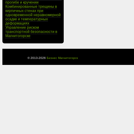
прогибе и кручении
Комбинированные трещины в
кирпичных стенах при
одновременной неравномерной
осадке и температурных
деформациях
Управление риском
транспортной безопасности в
Магнитогорске
© 2013-
2026
Бизнес Магнитогорск